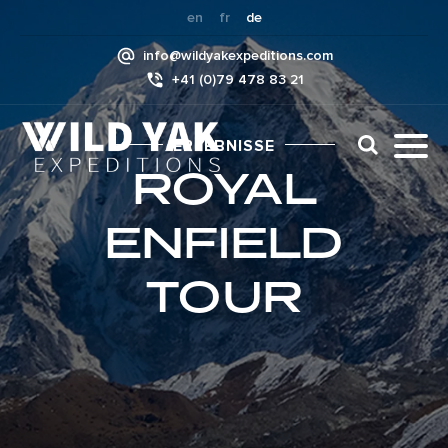
Skip
en
fr
de
to
info@wildyakexpeditions.com
content
+41 (0)79 478 83 21
CLI
ERLEBNISSE
TO
ROYAL
TO
NAV
ENFIELD
MEN
TOUR