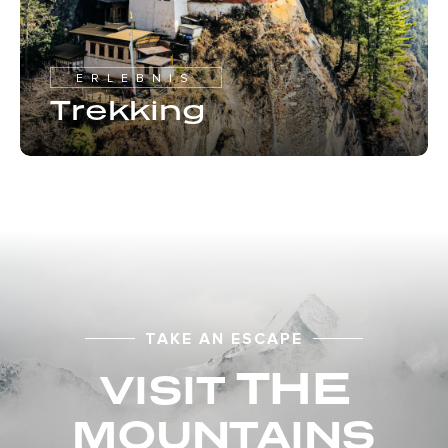
ERLEBNIS
Trekking
TAKE AN ESCAPE
THE
VISIT
MOUNTAINS