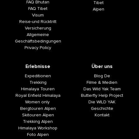
FAQ Bhutan
Tibet
FAQ Tibet
Alpen
Visum
Reise-und Rücktritt
Versicherung
Allgemeine
Geschäftsbedingungen
Privacy Policy
Erlebnisse
Über uns
Expeditionen
Blog De
Trekking
Filme & Medien
Himalaya Touren
Das Wild Yak Team
Royal Enfield Himalaya
Butterfly Help Project
Women only
Die WILD YAK
Bergtouren Alpen
Geschichte
Skitouren Alpen
Kontakt
Trekking Alpen
Himalaya Workshop
Foto Alpen