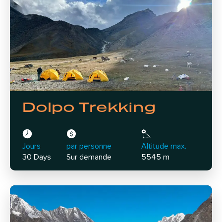
Dolpo Trekking
Jours
par personne
Altitude max.
30 Days
Sur demande
5545 m