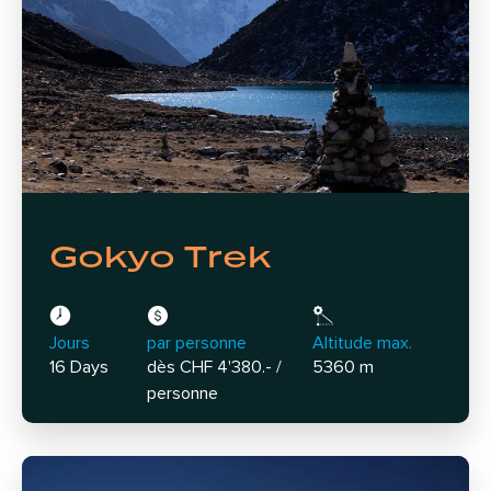
Gokyo Trek
Jours
par personne
Altitude max.
16 Days
dès CHF 4'380.- /
5360 m
personne