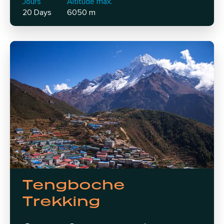
Jours
Altitude max.
20 Days
6050 m
Tengboche
Trekking