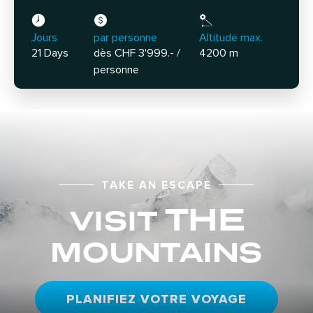
Jours
par personne
Altitude max.
21 Days
dès CHF 3'999.- /
4200 m
personne
TAKE AN ESCAPE
THE
VISIT
MOUNTAINS
PLANIFIEZ VOTRE VOYAGE