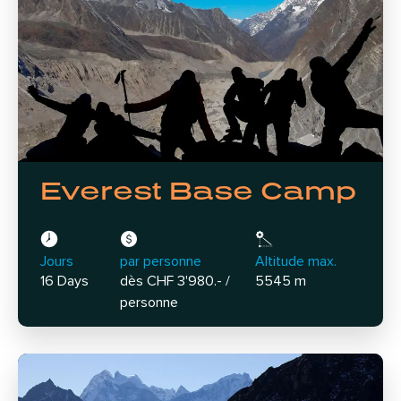
Everest Base Camp
Jours
par personne
Altitude max.
16 Days
dès CHF 3'980.- /
5545 m
personne