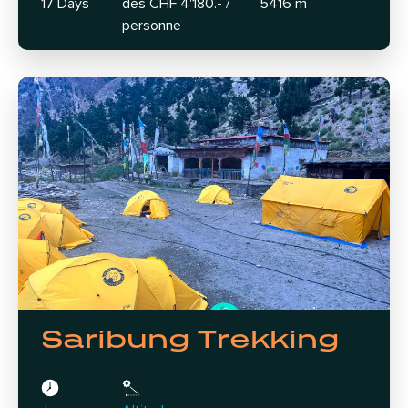
17 Days
dès CHF 4'180.- /
5416 m
personne
Saribung Trekking