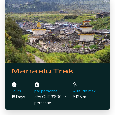
Manaslu Trek
Jours
par personne
Altitude max.
18 Days
dès CHF 3'690.- /
5135 m
personne