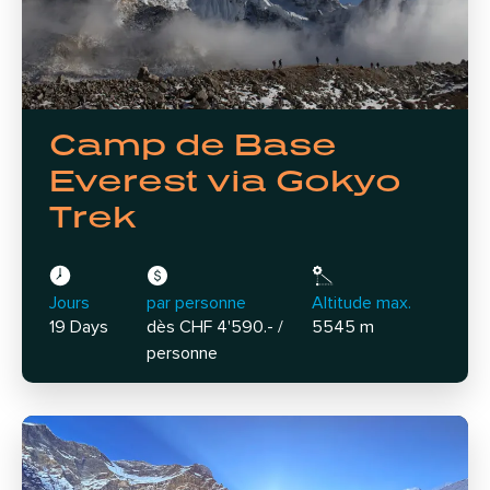
Camp de Base
Everest via Gokyo
Trek
Jours
par personne
Altitude max.
19 Days
dès CHF 4'590.- /
5545 m
personne