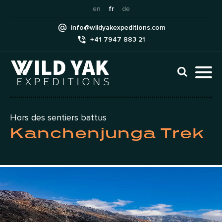
Skip
en
fr
de
to
info@wildyakexpeditions.com
content
+41 7947 883 21
CLI
TO
TO
NAV
MEN
Hors des sentiers battus
Kanchenjunga Trek