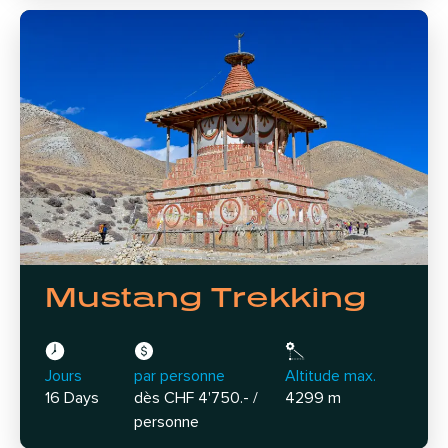
Mustang Trekking
Jours
par personne
Altitude max.
16 Days
dès CHF 4'750.- /
4299 m
personne