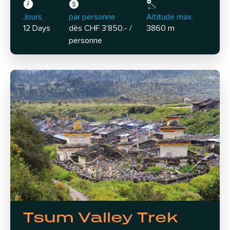
Jours
par personne
Altitude max.
12 Days
dès CHF 3'850.- /
3860 m
personne
Tsum Valley Trek