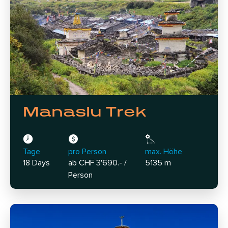
Manaslu Trek
Tage
pro Person
max. Höhe
18 Days
ab CHF 3'690.- /
5135 m
Person