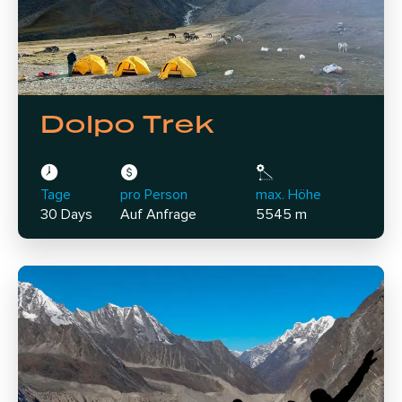
Dolpo Trek
Tage
pro Person
max. Höhe
30 Days
Auf Anfrage
5545 m