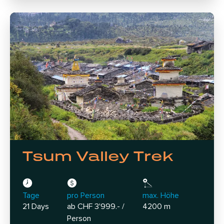
Tsum Valley Trek
Tage
pro Person
max. Höhe
21 Days
ab CHF 3'999.- /
4200 m
Person