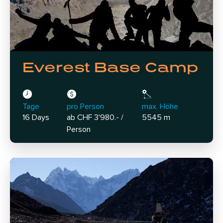
Everest Base Camp
Tage
pro Person
max. Höhe
16 Days
ab CHF 3'980.- /
5545 m
Person