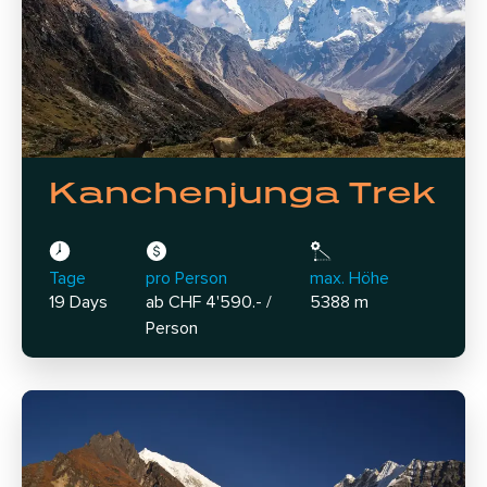
Kanchenjunga Trek
Tage
pro Person
max. Höhe
19 Days
ab CHF 4'590.- /
5388 m
Person