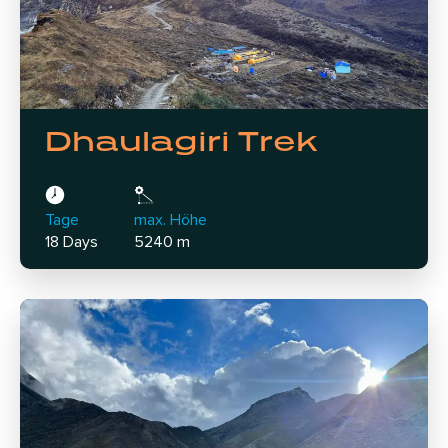
Dhaulagiri Trek
Tage
max. Höhe
18 Days
5240 m