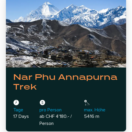
Nar Phu Annapurna
Trek
Tage
pro Person
max. Höhe
17 Days
ab CHF 4'180.- /
5416 m
Person