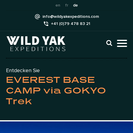
Skip
en
fr
de
to
info@wildyakexpeditions.com
content
+41 (0)79 478 83 21
CLI
TO
TO
NAV
MEN
Entdecken Sie
EVEREST BASE
CAMP via GOKYO
Trek