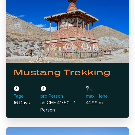
Mustang Trekking
Tage
pro Person
max. Höhe
16 Days
ab CHF 4'750.- /
4299 m
Person