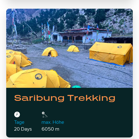
Saribung Trekking
Tage
max. Höhe
20 Days
6050 m