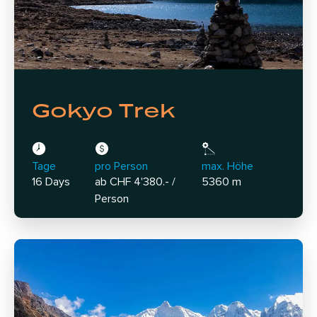
Gokyo Trek
Tage
pro Person
max. Höhe
16 Days
ab CHF 4'380.- /
5360 m
Person