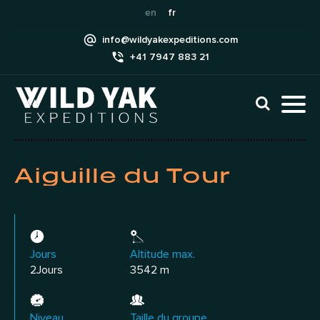
Skip
en
fr
to
info@wildyakexpeditions.com
content
+41 7947 883 21
CLI
TO
TO
NAV
MEN
Aiguille du Tour
Jours
Altitude max.
2Jours
3542 m
Niveau
Taille du groupe