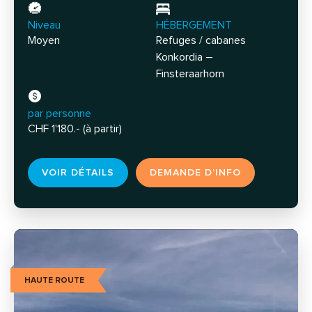
Niveau
HÉBERGEMENT
Moyen
Refuges / cabanes
Konkordia –
Finsteraarhorn
par personne
CHF 1'180.- (à partir)
VOIR DÉTAILS
DEMANDE D’INFO
HAUTE ROUTE