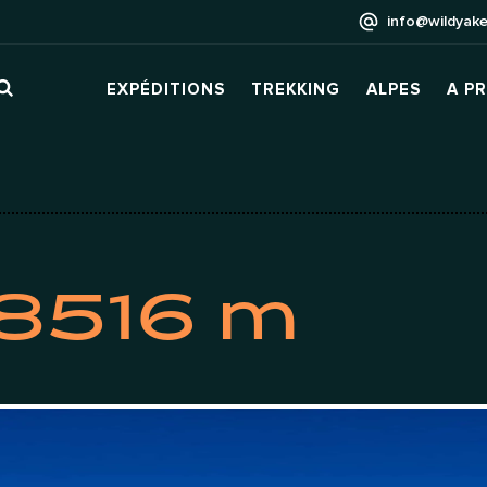
info@wildyake
EXPÉDITIONS
TREKKING
ALPES
A P
 8516 m