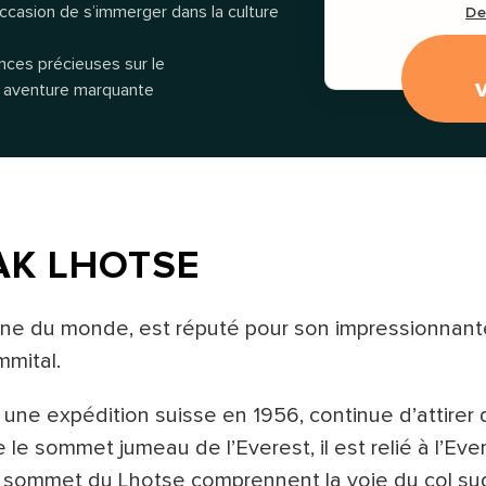
occasion de s’immerger dans la culture
De
ces précieuses sur le
 aventure marquante
AK LHOTSE
ne du monde, est réputé pour son impressionnant
ommital.
r une expédition suisse en 1956, continue d’attirer 
 sommet jumeau de l’Everest, il est relié à l’Ever
au sommet du Lhotse comprennent la voie du col su