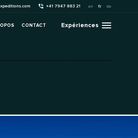
xpeditions.com
+41 7947 883 21
en
fr
de
Expériences
ROPOS
CONTACT
CLICK
TO
TOGGLE
NAVIGATION
MENU.