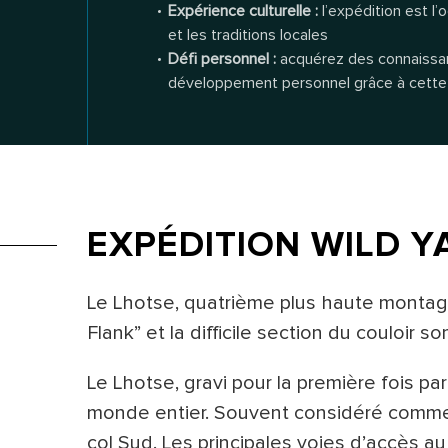
Expérience culturelle :
l’expédition est l’
et les traditions locales
Défi personnel :
acquérez des connaissan
développement personnel grâce à cette
EXPÉDITION WILD Y
Le Lhotse, quatrième plus haute montag
Flank” et la difficile section du couloir s
Le Lhotse, gravi pour la première fois pa
monde entier. Souvent considéré comme le
col Sud. Les principales voies d’accès 