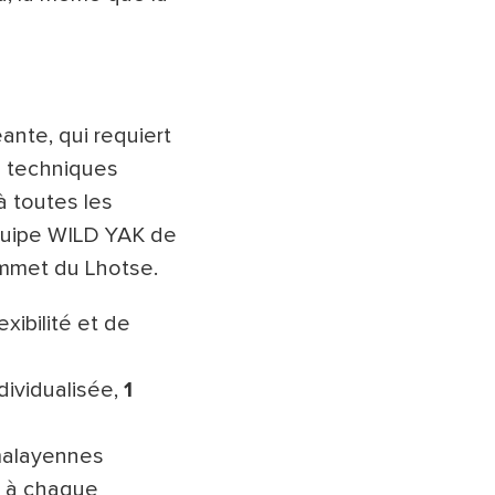
ante, qui requiert
s techniques
 toutes les
équipe WILD YAK de
mmet du Lhotse.
exibilité et de
dividualisée,
1
malayennes
s à chaque