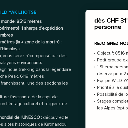
WILD YAK LHOTSE
dès CHF 31'
u monde: 8516 mètres
personne
périmenté: 1 sherpa d’expédition
membres
ètres (la « zone de la mort ») :
REJOIGNEZ NO
l’Himalaya
Objectif: 8516 
n, vous serez récompensé par des
Petit groupe exc
malayens environnants
1 Sherpa person
gnifique trekking dans la légendaire
réserve pour 
uche Peak, 6119 mètres
Equipe WILD YA
franchissant l’une des sections les
Priorité à la qual
Possibilité de l
lture fascinante de la capitale
Stages complet
n héritage culturel et religieux de
les Alpes (optio
 mondial de l’UNESCO :
découvrez le
des sites historiques de Katmandou