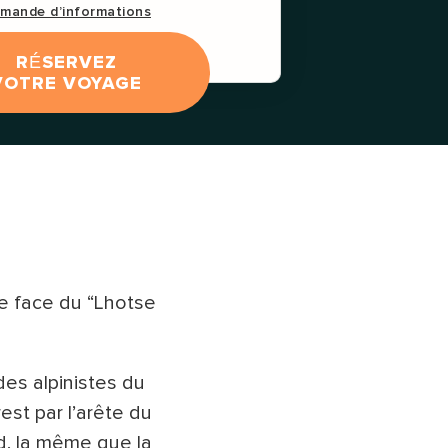
mande d’informations
RÉSERVEZ
VOTRE VOYAGE
e face du “Lhotse
des alpinistes du
est par l’arête du
d, la même que la