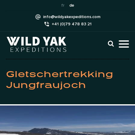
Skip
fr
de
to
info@wildyakexpeditions.com
content
+41 (0)79 478 83 21
CLI
TO
TO
NAV
MEN
Gletschertrekking
Jungfraujoch