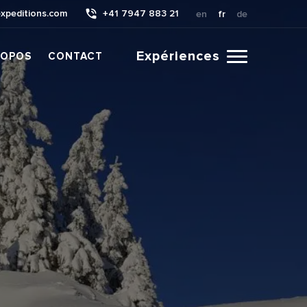
xpeditions.com
+41 7947 883 21
en
fr
de
Expériences
ROPOS
CONTACT
CLICK
TO
TOGGLE
NAVIGATION
MENU.