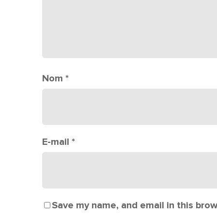
Nom
*
E-mail
*
Save my name, and email in this brow